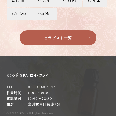
8/16(日)
8/17(月)
8/18(火)
8/19(水)
8/20(木)
8/21(金)
セラピスト一覧
ROSÉ SPA ロゼスパ
TEL
080-4660-3397
営業時間
11:00～01:00
電話受付
10:00～22:30
住所
立川駅南口徒歩5分
© ROSÉ SPA. All Rights Reserved.