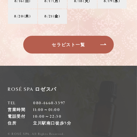
8/16(日)
8/17(月)
8/18(火)
8/19(水)
8/20(木)
8/21(金)
セラピスト一覧
ROSÉ SPA ロゼスパ
TEL
080-4660-3397
営業時間
11:00～01:00
電話受付
10:00～22:30
住所
立川駅南口徒歩5分
© ROSÉ SPA. All Rights Reserved.