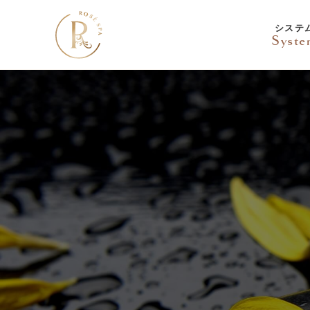
システ
Syst