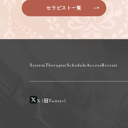
セラピスト一覧
System
Therapist
Schedule
Access
Recruit
X (旧Twitter)